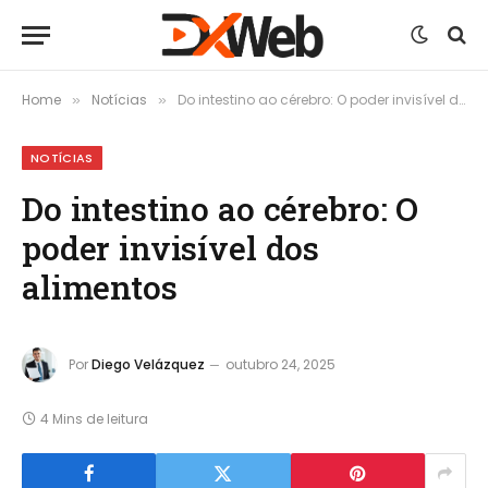
Home
Notícias
Do intestino ao cérebro: O poder invisível dos alimentos
»
»
NOTÍCIAS
Do intestino ao cérebro: O
poder invisível dos
alimentos
Por
Diego Velázquez
outubro 24, 2025
4 Mins de leitura