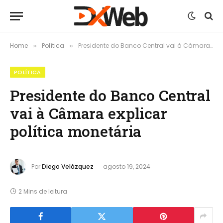
Home
Política
Presidente do Banco Central vai à Câmara explicar política monetária
»
»
POLÍTICA
Presidente do Banco Central
vai à Câmara explicar
política monetária
Por
Diego Velázquez
agosto 19, 2024
2 Mins de leitura