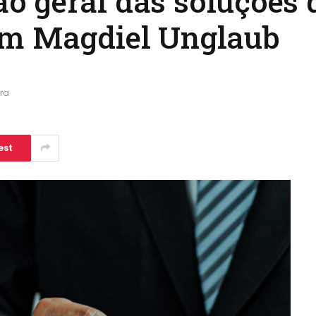
 geral das soluções d
om Magdiel Unglaub
ura
est