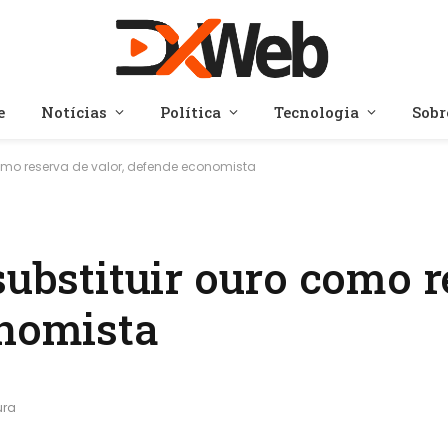
e
Notícias
Política
Tecnologia
Sobr
como reserva de valor, defende economista
substituir ouro como 
onomista
ura