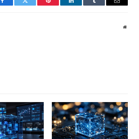
Facebook
Twitter
Pinterest
LinkedIn
Tumblr
Email
Websit