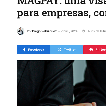
MAGPAY: uma visão
para empresas, c
Por
Diego Velázquez
abril 1, 2024
3 Mins de leit
Facebook
Twitter
Pinter