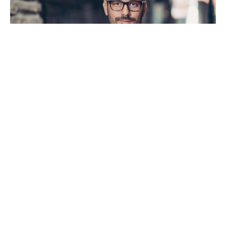
Renzo Telles Júnior
De acordo com
Renzo Ferreira Telles Júnior
, investir
pode parecer uma tarefa intimidante para
iniciantes, mas com o conhecimento certo e uma
abordagem estratégica, pode-se estabelecer
bases sólidas para um futuro financeiro próspero.
Neste guia, exploraremos diversas estratégias de