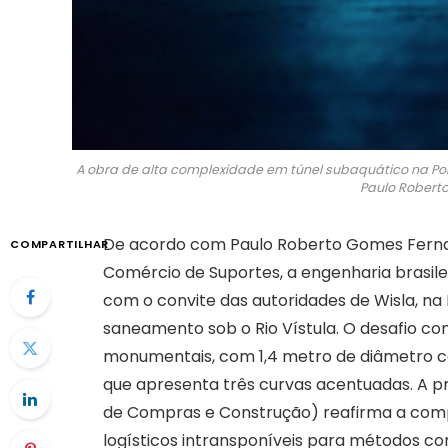
A obra de alta complexidade em túnel subaquático na Polô
Paulo Robert
De acordo com Paulo Roberto Gomes Fernand
COMPARTILHAR
Comércio de Suportes, a engenharia brasile
com o convite das autoridades de Wisla, na 
saneamento sob o Rio Vístula. O desafio co
monumentais, com 1,4 metro de diâmetro ca
que apresenta três curvas acentuadas. A 
de Compras e Construção) reafirma a com
logísticos intransponíveis para métodos co