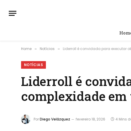
Hom
Home
Notícias
Liderroll é convidada para executar 
»
»
NOTÍCIAS
Liderroll é convid
complexidade em t
Por
Diego Velázquez
fevereiro 18, 2026
4 Mins de