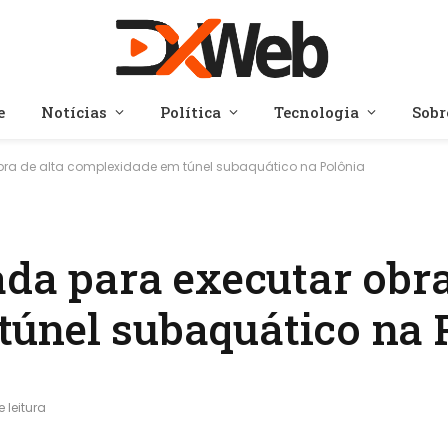
e
Notícias
Política
Tecnologia
Sobr
obra de alta complexidade em túnel subaquático na Polônia
ada para executar obra
únel subaquático na 
 leitura