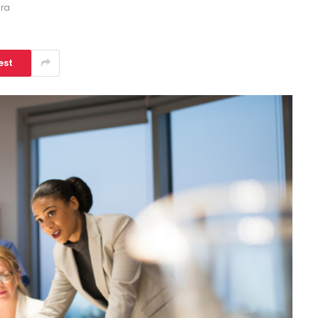
ura
est