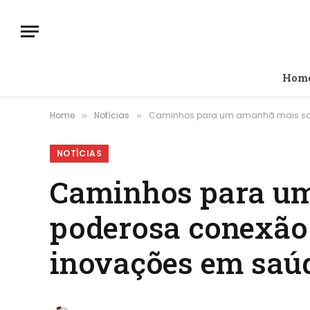
Hom
Home
Notícias
Caminhos para um amanhã mais saud
»
»
NOTÍCIAS
Caminhos para um
poderosa conexão 
inovações em saú