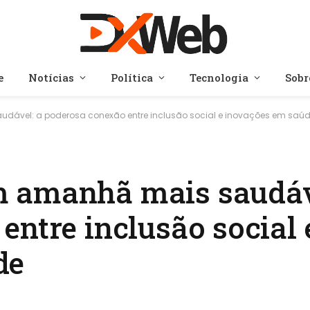
e
Notícias
Política
Tecnologia
Sobr
ável: a poderosa conexão entre inclusão social e inovações em saú
 amanhã mais saudáv
entre inclusão social 
de