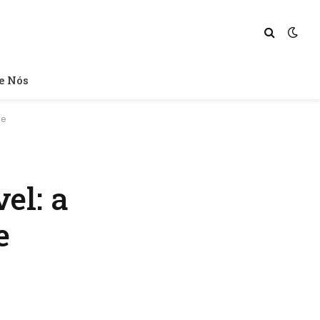
e Nós
de
el: a
e