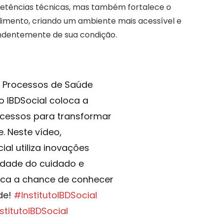
petências técnicas, mas também fortalece o
mento, criando um ambiente mais acessível e
endentemente de sua condição.
os Processos de Saúde
o IBDSocial coloca a
ocessos para transformar
. Neste vídeo,
al utiliza inovações
idade do cuidado e
rca a chance de conhecer
de!
#InstitutoIBDSocial
itutoIBDSocial