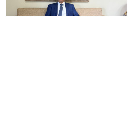
Leonardo Manzan comenta os impactos da reforma tributária
sobre pequenas e médias empresas.
A reforma tributária tem despertado atenção
entre empresários e especialistas. Segundo
Leonardo Manzan
, tributarista e estudioso do tema,
os impactos dessa reestruturação fiscal sobre
pequenas e médias empresas (PMEs) são amplos e