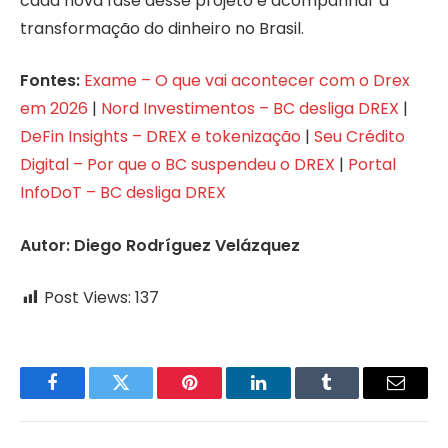
cada nova fase desse projeto é acompanhar a
transformação do dinheiro no Brasil.
Fontes:
Exame – O que vai acontecer com o Drex
em 2026
|
Nord Investimentos – BC desliga DREX
|
DeFin Insights – DREX e tokenização
|
Seu Crédito
Digital – Por que o BC suspendeu o DREX
|
Portal
InfoDoT – BC desliga DREX
Autor: Diego Rodríguez Velázquez
Post Views:
137
Facebook
Twitter
Pinterest
LinkedIn
Tumblr
Email