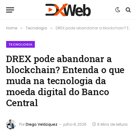
Home
Tecnologia
DREX pode abandonar a blockchain? Entenda o que muda na tecnologia da moeda digital do Banco Central
»
»
TECNOLOGIA
DREX pode abandonar a
blockchain? Entenda o que
muda na tecnologia da
moeda digital do Banco
Central
Por
Diego Velázquez
julho 8, 2026
6 Mins de leitura