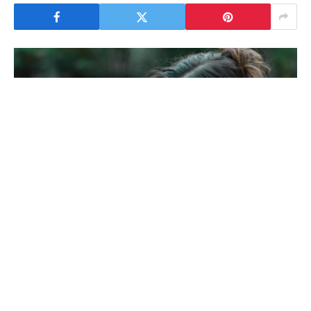
Nathalia Belletato
Você já se perguntou por que certos livros viralizam
tão rapidamente no BookTok? Bem, conforme