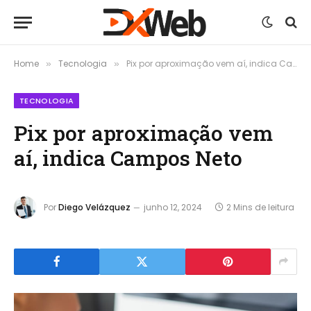
Home
Tecnologia
Pix por aproximação vem aí, indica Campos Neto
»
»
TECNOLOGIA
Pix por aproximação vem
aí, indica Campos Neto
Por
Diego Velázquez
junho 12, 2024
2 Mins de leitura