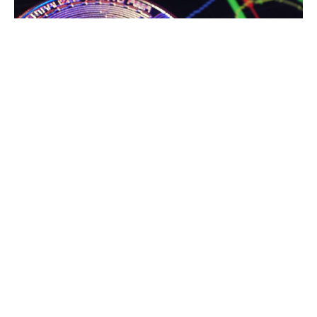
reagia na tarde desta quinta-feira (7), quando o
benchmark era transferido na região de US$ 67,7
mil (+1,1%). Avanço que coincidia com declarações
otimistas feitas no dia anterior pelo presidente do
Federal Reserve (Fed), que sinalizou ao Congresso
dos EUA possíveis cortes na taxa de juros básicas
do banco central daquele país. Porém, nove outros