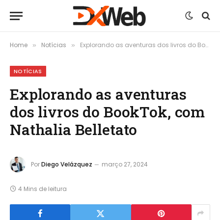
Home
Notícias
Explorando as aventuras dos livros do BookTok, com Nathalia Belletato
»
»
NOTÍCIAS
Explorando as aventuras
dos livros do BookTok, com
Nathalia Belletato
Por
Diego Velázquez
março 27, 2024
4 Mins de leitura